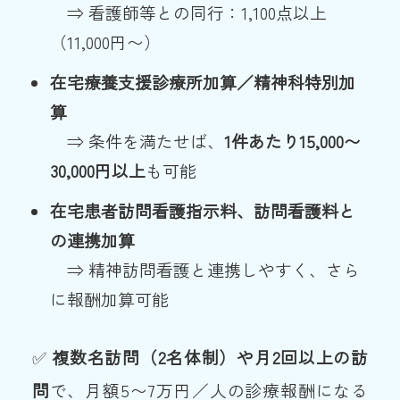
⇒ 看護師等との同行：1,100点以上
（11,000円〜）
在宅療養支援診療所加算／精神科特別加
算
⇒ 条件を満たせば、
1
件あたり15,000〜
30,000円以上
も可能
在宅患者訪問看護指示料、訪問看護料と
の連携加算
⇒ 精神訪問看護と連携しやすく、さら
に報酬加算可能
✅
複数名訪問（2名体制）や月2回以上の訪
問
で、月額5〜7万円／人の診療報酬になる