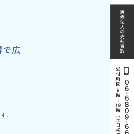
得で広
？
ます。