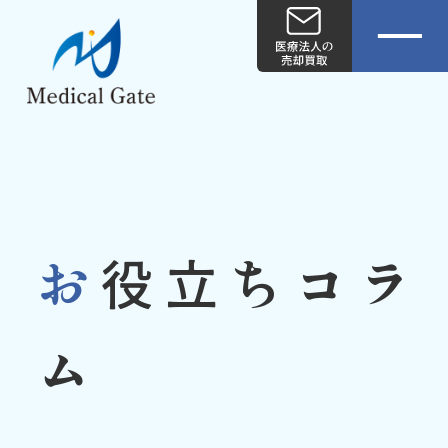
お
役立ちコラ
ム